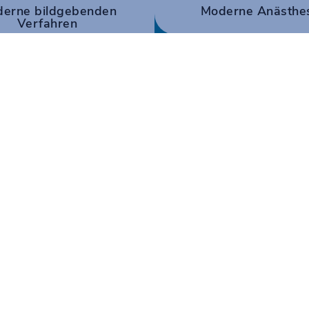
erne bildgebenden
Moderne Anästhe
Verfahren
 und mund-,
Kostenfreie Parkplätze stehen
hirurgische
Patienten in der Gymnasiumst
tadtgarten
entlang unseres Gebäudes zur
72 Heilbronn
Zusätzlich befinden sich kost
Parkplätze in der hauseigenen
0
(Einfahrt über die Gymnasiums
bach.de
der Hausnummer 45).
ROUTENPLANER: G