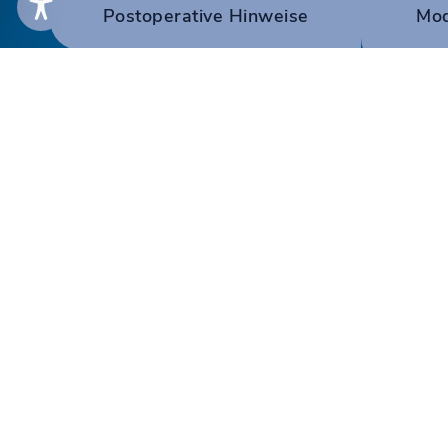
Postoperative Hinweise
Mod
Oralchirurgische
kiefer-, gesichtsc
Praxisklinik am S
Moltkestraße 12 | 740
Tel.:
07131 / 642 24 
E-Mail:
info@dr-tross