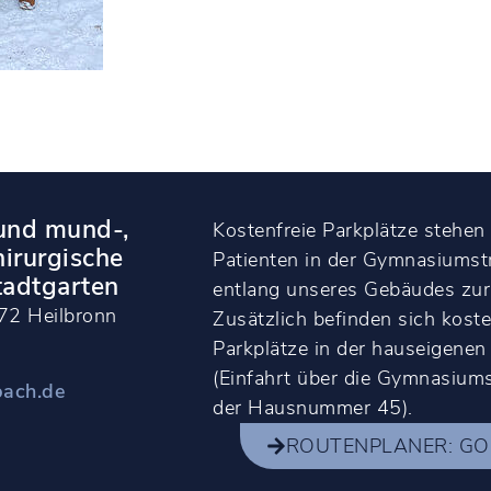
 und mund-,
Kostenfreie Parkplätze stehen
hirurgische
Patienten in der Gymnasiumst
tadtgarten
entlang unseres Gebäudes zur
72 Heilbronn
Zusätzlich befinden sich kost
Parkplätze in der hauseigenen
0
(Einfahrt über die Gymnasiums
bach.de
der Hausnummer 45).
ROUTENPLANER: G