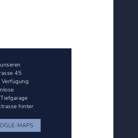
 unseren
rasse 45
 Verfügung.
enlose
 Tiefgarage
trasse hinter
OOGLE-MAPS